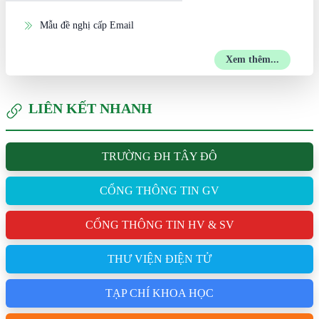
Mẫu đề nghị cấp Email
Xem thêm...
LIÊN KẾT NHANH
TRƯỜNG ĐH TÂY ĐÔ
CỔNG THÔNG TIN GV
CỔNG THÔNG TIN HV & SV
THƯ VIỆN ĐIỆN TỬ
TẠP CHÍ KHOA HỌC