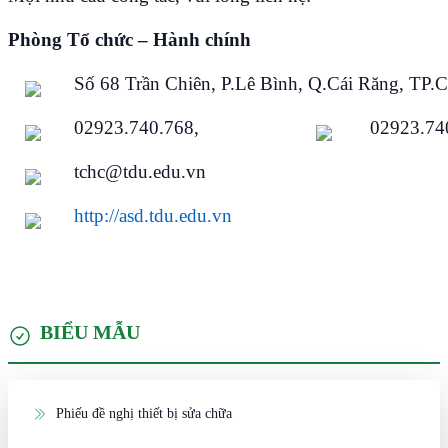
Phòng Tổ chức – Hành chính
Số 68 Trần Chiên, P.Lê Bình, Q.Cái Răng, TP.
02923.740.768,
02923.74
tchc@tdu.edu.vn
http://asd.tdu.edu.vn
BIỂU MẪU
Phiếu đề nghị thiết bị sửa chữa