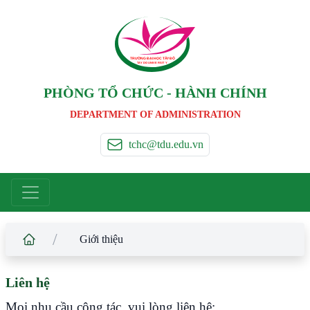
TRƯỜNG ĐẠI HỌC TÂ
Y
 ĐÔ
T
A
Y
 DO UNIVERSIT
Y
PHÒNG TỔ CHỨC - HÀNH CHÍNH
DEPARTMENT OF ADMINISTRATION
tchc@tdu.edu.vn
/
Giới thiệu
Liên hệ
Mọi nhu cầu công tác, vui lòng liên hệ: