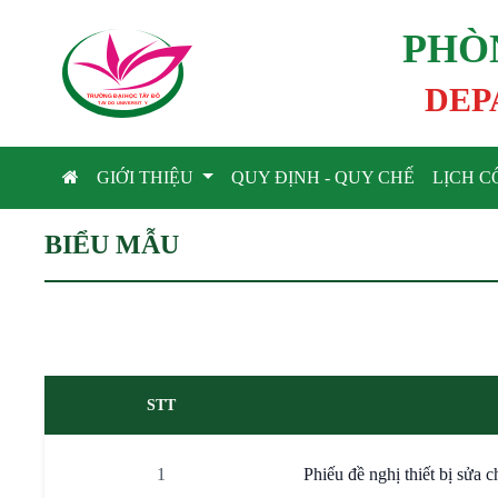
PHÒ
DEP
TRƯỜNG ĐẠI HỌC TÂ
Y
 ĐÔ
T
A
Y
 DO UNIVERSIT
Y
GIỚI THIỆU
QUY ĐỊNH - QUY CHẾ
LỊCH C
BIỂU MẪU
STT
1
Phiếu đề nghị thiết bị sửa 