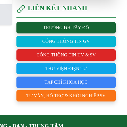
LIÊN KẾT NHANH
TRƯỜNG ĐH TÂY ĐÔ
CỔNG THÔNG TIN GV
CỔNG THÔNG TIN HV & SV
THƯ VIỆN ĐIỆN TỬ
TẠP CHÍ KHOA HỌC
TƯ VẤN, HỖ TRỢ & KHỞI NGHIỆP SV
G - BAN - TRUNG TÂM