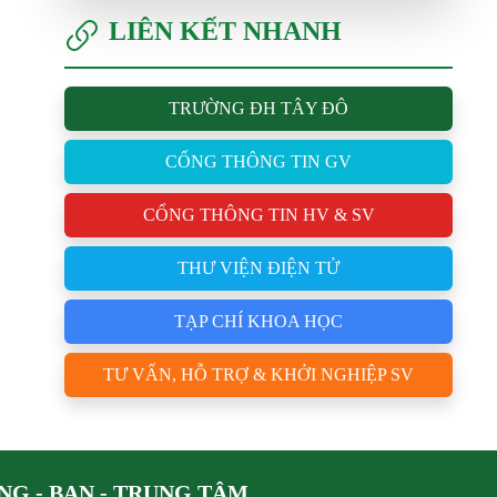
LIÊN KẾT NHANH
TRƯỜNG ĐH TÂY ĐÔ
CỔNG THÔNG TIN GV
CỔNG THÔNG TIN HV & SV
THƯ VIỆN ĐIỆN TỬ
TẠP CHÍ KHOA HỌC
TƯ VẤN, HỖ TRỢ & KHỞI NGHIỆP SV
G - BAN - TRUNG TÂM