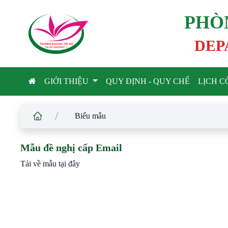
PHÒ
DEP
TRƯỜNG ĐẠI HỌC TÂ
Y
 ĐÔ
T
A
Y
 DO UNIVERSIT
Y
GIỚI THIỆU
QUY ĐỊNH - QUY CHẾ
LỊCH C
/
Biểu mẫu
Mẫu đề nghị cấp Email
Tải về mẫu tại đây