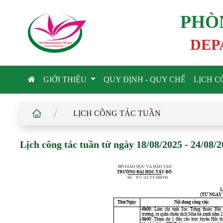
PHÒ
DEP
TRƯỜNG ĐẠI HỌC TÂ
Y
 ĐÔ
T
A
Y
 DO UNIVERSIT
Y
GIỚI THIỆU
QUY ĐỊNH - QUY CHẾ
LỊCH C
/
LỊCH CÔNG TÁC TUẦN
Lịch công tác tuần từ ngày 18/08/2025 - 24/08/