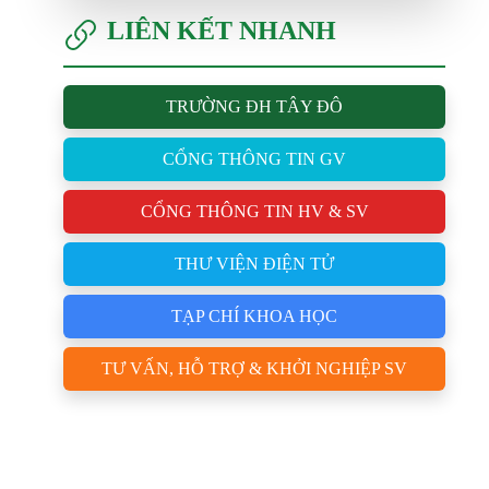
LIÊN KẾT NHANH
TRƯỜNG ĐH TÂY ĐÔ
CỔNG THÔNG TIN GV
CỔNG THÔNG TIN HV & SV
THƯ VIỆN ĐIỆN TỬ
TẠP CHÍ KHOA HỌC
TƯ VẤN, HỖ TRỢ & KHỞI NGHIỆP SV